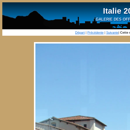
Italie 
GALERIE DES OFFIC
Départ
|
Précédente
|
Suivante
|
Cette 